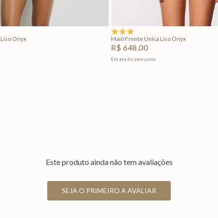
Adicionar na sacola
Adicionar na sacola
4.5
(2)
 Liso Onyx
Maiô Frente Única Liso Onyx
R$
648
,
00
Em até
6
x
sem juros
Este produto ainda não tem avaliações
SEJA O PRIMEIRO A AVALIAR