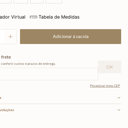
ador Virtual
Tabela de Medidas
Adicionar à sacola
a
evoluções