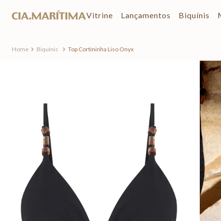
Vitrine
Lançamentos
Biquínis
Biquínis
Top Cortininha Liso Onyx