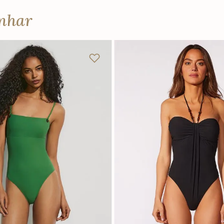
anhar
M
G
GG
P
M
G