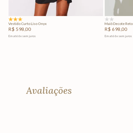
Adicionar na sacola
5.0
(1)
(0)
Vestido Curto Liso Onyx
Maiô Decote Reto
R$
598
,
00
R$
698
,
00
Em até
6
x
sem juros
Em até
6
x
sem juros
Avaliações