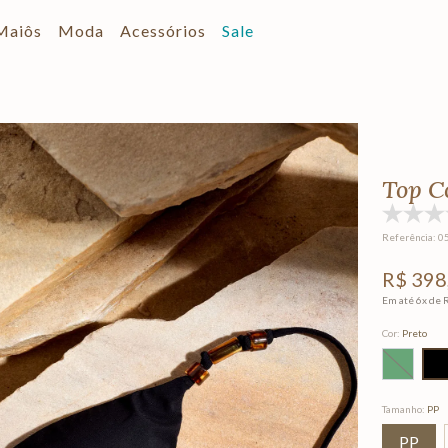
Maiôs
Moda
Acessórios
Sale
Top C
Referência
:
0
R$
398
Em até
6
x de
Cor
:
Preto
Tamanho
:
PP
PP