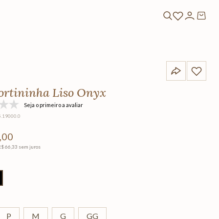
ortininha Liso Onyx
Seja o primeiro a avaliar
5.19000.0
,
00
R$
66
,
33
sem juros
P
M
G
GG