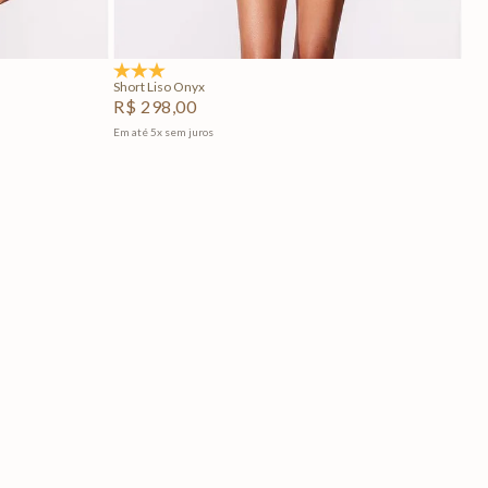
Adicionar na sacola
5.0
(1)
Short Liso Onyx
R$
298
,
00
Em até
5
x
sem juros