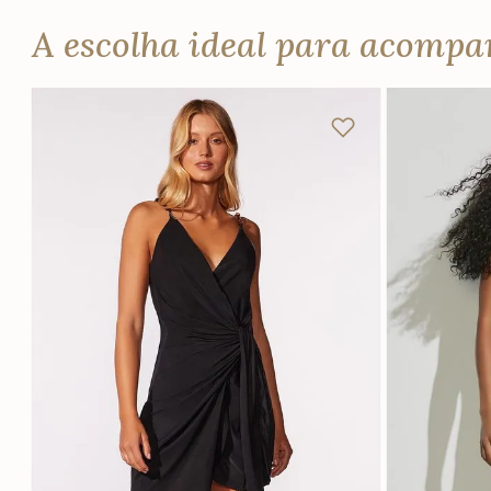
A escolha ideal para acomp
P
M
G
GG
P