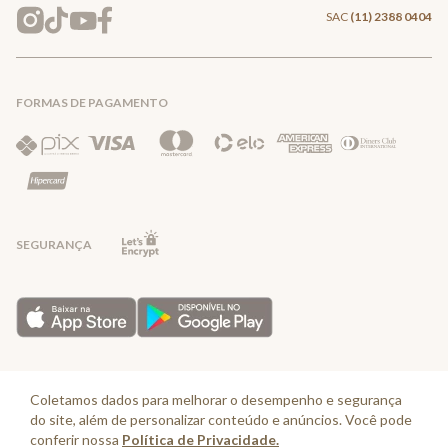
Entrega e Frete
SAC
(11) 2388 0404
Trocas e Devoluções
FORMAS DE PAGAMENTO
Direito de Arrependimento
Política de Privacidade
Regras promocionais
SEGURANÇA
Horário de Atendimento: De segunda a quinta-feira das 08:30 às 17:30 e
sexta-feira até as 16:30, exceto feriados - Rua Alpont, 428 nível 2 - Bairro
Coletamos dados para melhorar o desempenho e segurança
Capuava Mauá - São Paulo, CEP: 09380-115 - Valisere Comércio de Roupas e
do site, além de personalizar conteúdo e anúncios. Você pode
Acessórios Ltda - CNPJ: 57.484.768/0064-89
conferir nossa
Política de Privacidade.