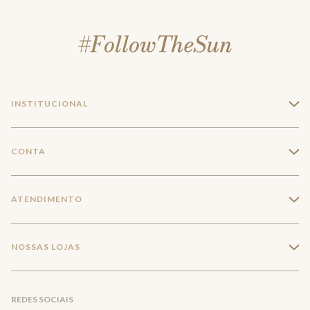
INSTITUCIONAL
+
A Marca
CONTA
+
Seja um franqueado
Login
ATENDIMENTO
+
Trabalhe conosco
Minha Conta
Compra Segura
NOSSAS LOJAS
+
Conecte-se
Meus pedidos
Formas de Pagamento
Encontre a loja mais próxima
Mapa do Site
REDES SOCIAIS
Wishlist