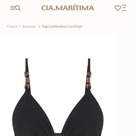
Biquínis
Top Cortininha Liso Onyx