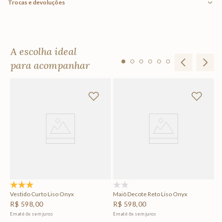
Trocas e devoluções
A escolha ideal
para acompanhar
Sh
R
Em
5.0
(1)
(0)
Vestido Curto Liso Onyx
Maiô Decote Reto Liso Onyx
R$
598
,
00
R$
598
,
00
Em até
6
x
sem juros
Em até
6
x
sem juros