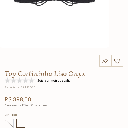
Top Cortininha Liso Onyx
Seja o primeiro a avaliar
Referência
:
05.19000.0
R$
398
,
00
Em até
6
x de
R$
66
,
33
sem juros
Cor
:
Preto