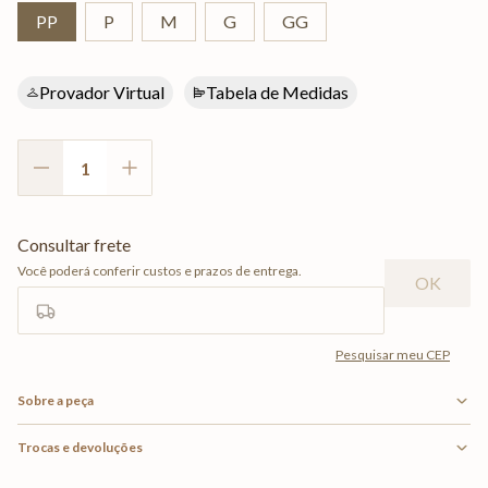
PP
P
M
G
GG
Provador Virtual
Tabela de Medidas
Sobre a peça
Trocas e devoluções