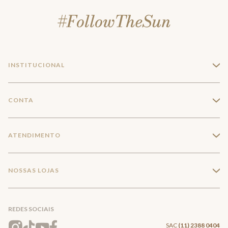
INSTITUCIONAL
+
A Marca
CONTA
+
Seja um franqueado
Login
ATENDIMENTO
+
Trabalhe conosco
Minha Conta
Compra Segura
NOSSAS LOJAS
+
Conecte-se
Meus pedidos
Formas de Pagamento
Encontre a loja mais próxima
Mapa do Site
REDES SOCIAIS
Wishlist
Entrega e Frete
SAC
(11) 2388 0404