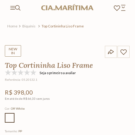
Biquínis
Top Cortininha Liso Frame
NEW
IN
Top Cortininha Liso Frame
Seja o primeiro a avaliar
Referência
:
05.20132.1
R$
398
,
00
Em até
6
x de
R$
66
,
33
sem juros
Cor
:
Off White
Tamanho
:
PP