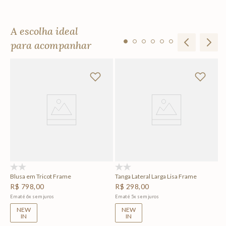
A escolha ideal
para acompanhar
To
R
Em
(0)
(0)
Blusa em Tricot Frame
Tanga Lateral Larga Lisa Frame
R$
798
,
00
R$
298
,
00
Em até
6
x
sem juros
Em até
5
x
sem juros
NEW
NEW
IN
IN