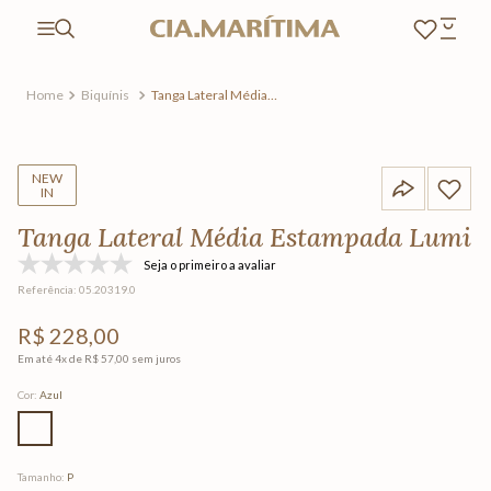
Biquínis
Tanga Lateral Média
Estampada Lumi
NEW
IN
Tanga Lateral Média Estampada Lumi
Seja o primeiro a avaliar
Referência
:
05.20319.0
R$
228
,
00
Em até
4
x de
R$
57
,
00
sem juros
Cor
:
Azul
Tamanho
:
P