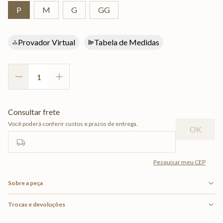
P
M
G
GG
Provador Virtual
Tabela de Medidas
Sobre a peça
Trocas e devoluções