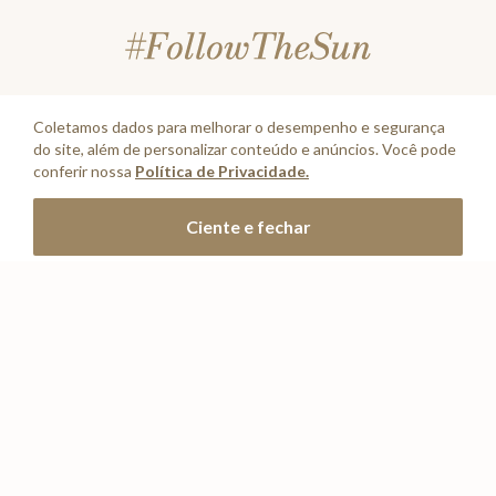
Coletamos dados para melhorar o desempenho e segurança
INSTITUCIONAL
+
do site, além de personalizar conteúdo e anúncios. Você pode
conferir nossa
Política de Privacidade.
A Marca
Adicionar à sacola
CONTA
+
Ciente e fechar
Seja um franqueado
Login
ATENDIMENTO
+
Trabalhe conosco
Minha Conta
Compra Segura
NOSSAS LOJAS
+
Conecte-se
Meus pedidos
Formas de Pagamento
Encontre a loja mais próxima
Mapa do Site
REDES SOCIAIS
Wishlist
Entrega e Frete
SAC
(11) 2388 0404