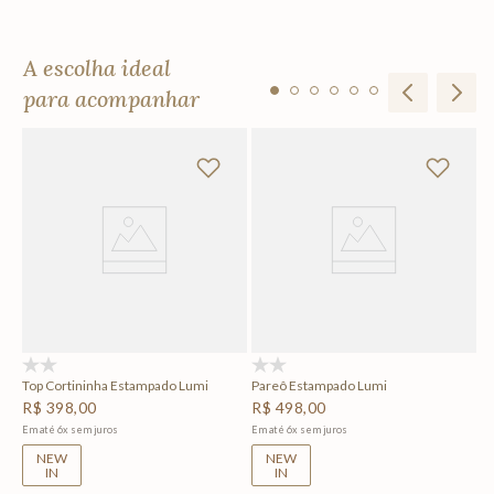
A escolha ideal
para acompanhar
Ta
R
Em
(0)
(0)
Top Cortininha Estampado Lumi
Pareô Estampado Lumi
R$
398
,
00
R$
498
,
00
Em até
6
x
sem juros
Em até
6
x
sem juros
NEW
NEW
IN
IN