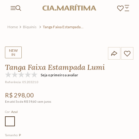
Biquínis
Tanga Faixa Estampada
Lumi
NEW
IN
Tanga Faixa Estampada Lumi
Seja o primeiro a avaliar
Referência
:
05.20321.0
R$
298
,
00
Em até
5
x de
R$
59
,
60
sem juros
Cor
:
Azul
Tamanho
:
P