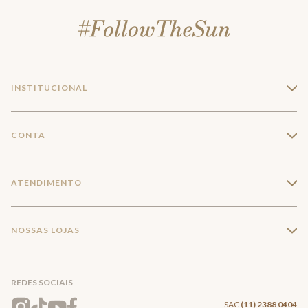
INSTITUCIONAL
+
A Marca
CONTA
+
Seja um franqueado
Login
ATENDIMENTO
+
Trabalhe conosco
Minha Conta
Compra Segura
NOSSAS LOJAS
+
Conecte-se
Meus pedidos
Formas de Pagamento
Encontre a loja mais próxima
Mapa do Site
REDES SOCIAIS
Wishlist
Entrega e Frete
SAC
(11) 2388 0404