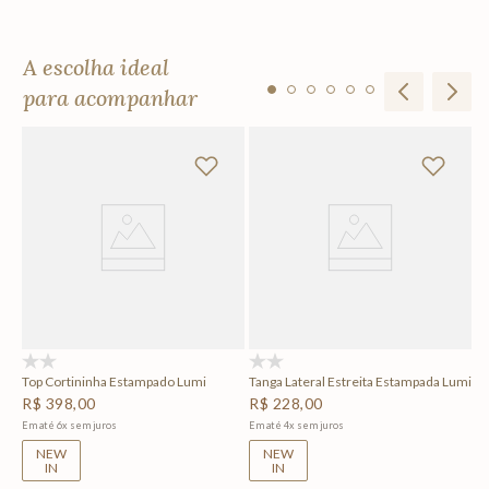
A escolha ideal
para acompanhar
P
R
Em
(0)
(0)
Top Cortininha Estampado Lumi
Tanga Lateral Estreita Estampada Lumi
R$
398
,
00
R$
228
,
00
Em até
6
x
sem juros
Em até
4
x
sem juros
NEW
NEW
IN
IN