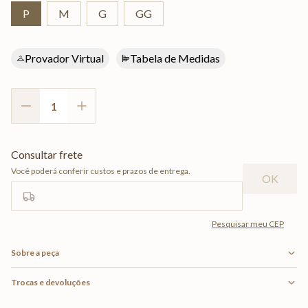
P
M
G
GG
Provador Virtual
Tabela de Medidas
Sobre a peça
Trocas e devoluções