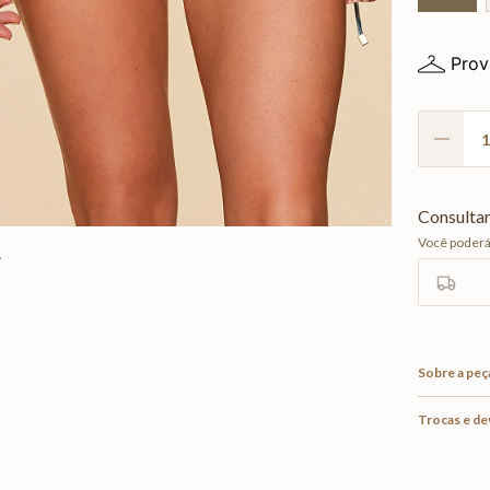
Prov
Sobre a peç
Trocas e d