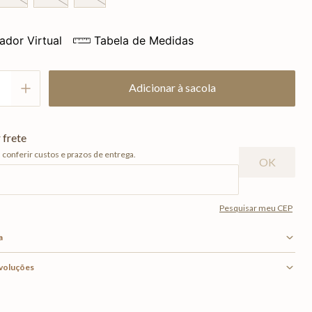
ador Virtual
Tabela de Medidas
Adicionar à sacola
a
evoluções