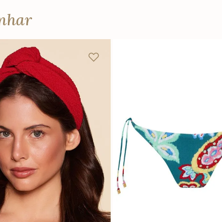
anhar
U
PP
P
M