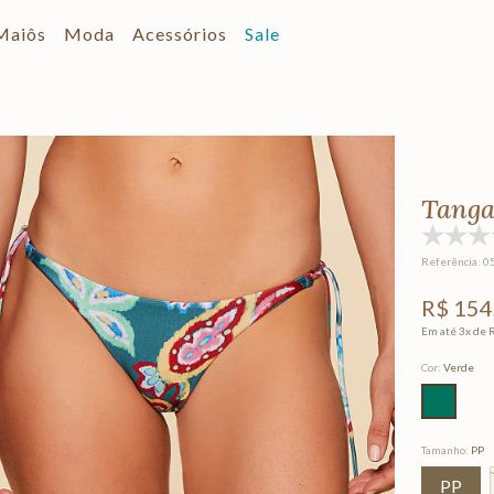
Maiôs
Moda
Acessórios
Sale
Tanga
Referência
:
0
R$
154
Em até
3
x de
Cor
:
Verde
Tamanho
:
PP
PP