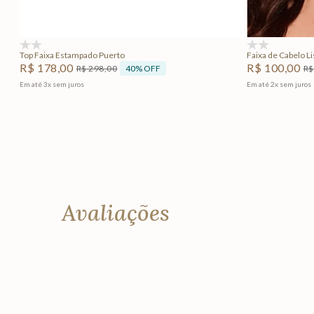
Adicionar na sacola
(0)
(0)
Top Faixa Estampado Puerto
Faixa de Cabe
R$
178
,
00
R$
100
,
00
40%
OFF
R$
298
,
00
R$
Em até
3
x
sem juros
Em até
2
x
sem juros
Avaliações