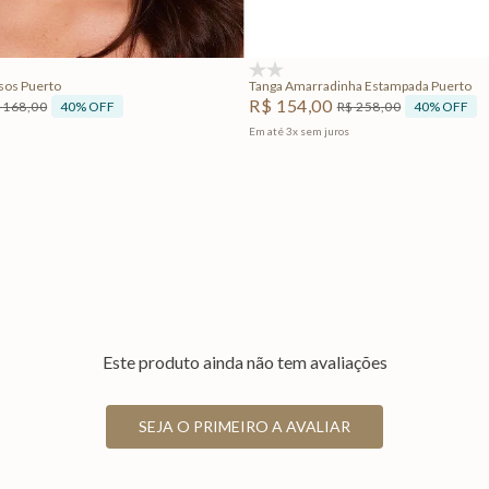
Adicionar na sacola
Adicionar na sacola
(0)
lo Lisos Puerto
Tanga Amarradinha Estampada Puerto
R$
154
,
00
40%
OFF
40%
OFF
168
,
00
R$
258
,
00
Em até
3
x
sem juros
Este produto ainda não tem avaliações
SEJA O PRIMEIRO A AVALIAR