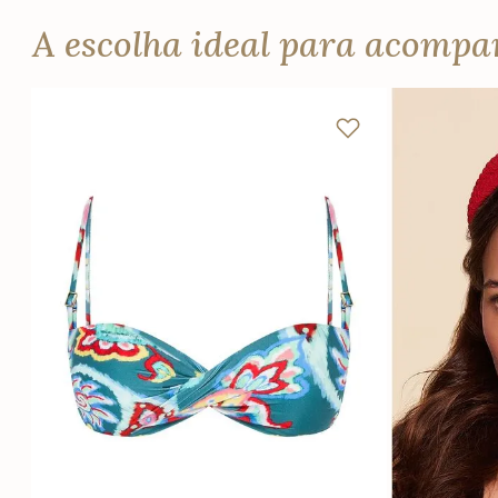
A escolha ideal para acomp
PP
P
M
G