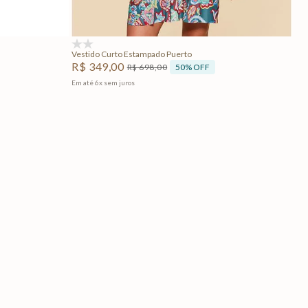
Adicionar na sacola
(0)
Vestido Curto Estampado Puerto
R$
349
,
00
50%
OFF
R$
698
,
00
Em até
6
x
sem juros