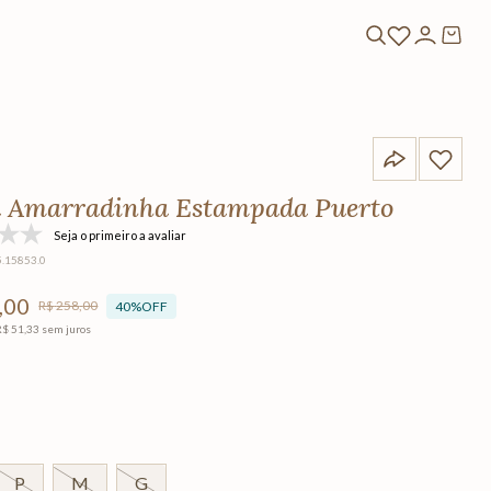
 Amarradinha Estampada Puerto
Seja o primeiro a avaliar
5.15853.0
,
00
R$
258
,
00
40%
OFF
R$
51
,
33
sem juros
P
M
G