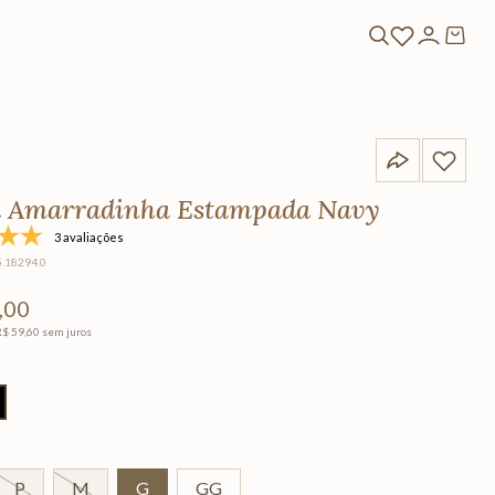
 Amarradinha Estampada Navy
3 avaliações
5.18294.0
,
00
R$
59
,
60
sem juros
P
M
G
GG