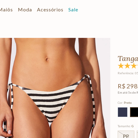
Maiôs
Moda
Acessórios
Sale
Tanga
Referência
:
0
R$
298
Em até
5
x de
Cor
:
Preto
Tamanho
:
G
PP