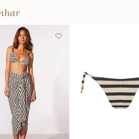
anhar
U
PP
P
M
G