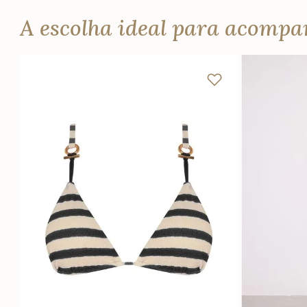
A escolha ideal para acomp
PP
P
M
G
GG