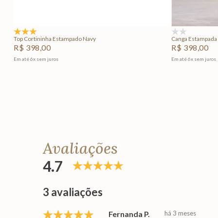
Adicionar na sacola
4.8
(5)
(0)
Top Cortininha Estampado Navy
Canga Estampada
R$
398
,
00
R$
398
,
00
Em até
6
x
sem juros
Em até
6
x
sem juros
Avaliações
4.7
3 avaliações
Fernanda P.
há 3 meses