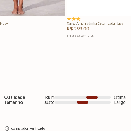
Adicionar na sacola
Adicionar na sacola
4.7
(3)
 Navy
Tanga Amarradinha Estampada Navy
R$
298
,
00
Em até
5
x
sem juros
Qualidade
Ruim
Ótima
Tamanho
Justo
Largo
comprador verificado