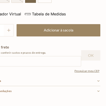
ador Virtual
Tabela de Medidas
Adicionar à sacola
a
evoluções