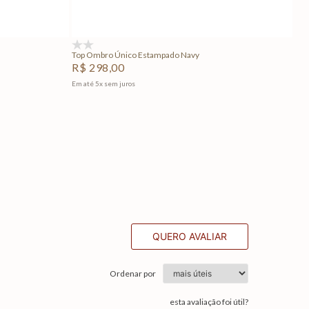
Adicionar na sacola
(0)
Top Ombro Único Estampado Navy
R$
298
,
00
Em até
5
x
sem juros
QUERO AVALIAR
Ordenar por
esta avaliação foi útil?