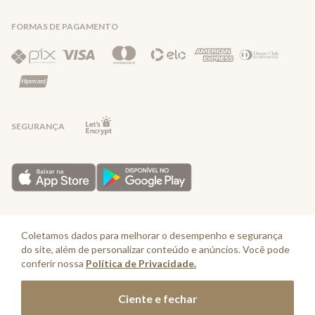
FORMAS DE PAGAMENTO
Direito de Arrependimento
Política de Privacidade
Regras promocionais
SEGURANÇA
Horário de Atendimento: De segunda a quinta-feira das 08:30 às 17:30 e
sexta-feira até as 16:30, exceto feriados - Rua Alpont, 428 nível 2 - Bairro
Coletamos dados para melhorar o desempenho e segurança
Capuava Mauá - São Paulo, CEP: 09380-115 - Valisere Comércio de Roupas e
do site, além de personalizar conteúdo e anúncios. Você pode
Acessórios Ltda - CNPJ: 57.484.768/0064-89
conferir nossa
Política de Privacidade.
© Cia. Marítima 2025 - Todos os direitos reservados
Adicionar à sacola
Ciente e fechar