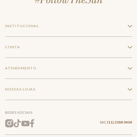
INSTITUCIONAL
+
A Marca
CONTA
+
Seja um franqueado
Login
ATENDIMENTO
+
Trabalhe conosco
Minha Conta
Compra Segura
NOSSAS LOJAS
+
Conecte-se
Meus pedidos
Formas de Pagamento
Encontre a loja mais próxima
Mapa do Site
REDES SOCIAIS
Wishlist
Entrega e Frete
SAC
(11) 2388 0404
Trocas e Devoluções