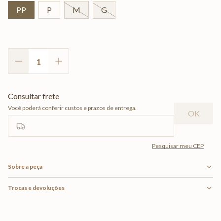
PP
P
M
G
Sobre a peça
Trocas e devoluções