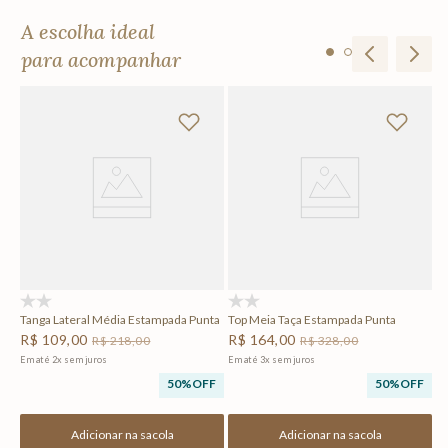
A escolha ideal
para acompanhar
ta
M
R
Em
F
(0)
(0)
Tanga Lateral Média Estampada Punta
Top Meia Taça Estampada Punta
R$
109
,
00
R$
164
,
00
R$
218
,
00
R$
328
,
00
Em até
2
x
sem juros
Em até
3
x
sem juros
50%
OFF
50%
OFF
Adicionar na sacola
Adicionar na sacola