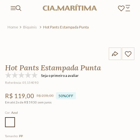
Biquínis
Hot Pants Estampada Punta
Hot Pants Estampada Punta
Seja o primeiro a avaliar
Referência
:
05.15409.0
R$
119
,
00
R$
238
,
00
50%
OFF
Em até
2
x de
R$
59
,
50
sem juros
Cor
:
Azul
Tamanho
:
PP