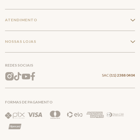
Seja um franqueado
Login
ATENDIMENTO
+
Trabalhe conosco
Minha Conta
Compra Segura
NOSSAS LOJAS
+
Conecte-se
Meus pedidos
Formas de Pagamento
Encontre a loja mais próxima
Mapa do Site
REDES SOCIAIS
Wishlist
Entrega e Frete
SAC
(11) 2388 0404
Trocas e Devoluções
FORMAS DE PAGAMENTO
Direito de Arrependimento
Política de Privacidade