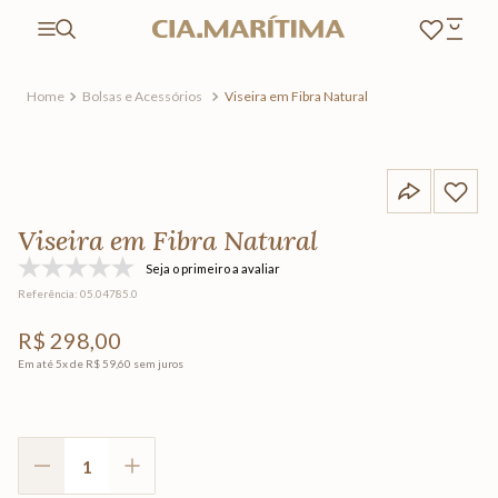
Bolsas e Acessórios
Viseira em Fibra Natural
Viseira em Fibra Natural
Seja o primeiro a avaliar
Referência
:
05.04785.0
R$
298
,
00
Em até
5
x de
R$
59
,
60
sem juros