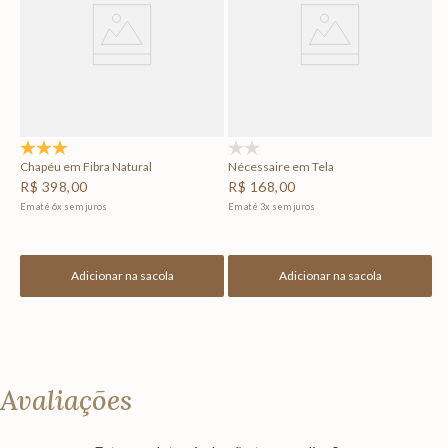
Em
5.0
(1)
(0)
Chapéu em Fibra Natural
Nécessaire em Tela
R$
398
,
00
R$
168
,
00
Em até
6
x
sem juros
Em até
3
x
sem juros
Adicionar na sacola
Adicionar na sacola
Avaliações