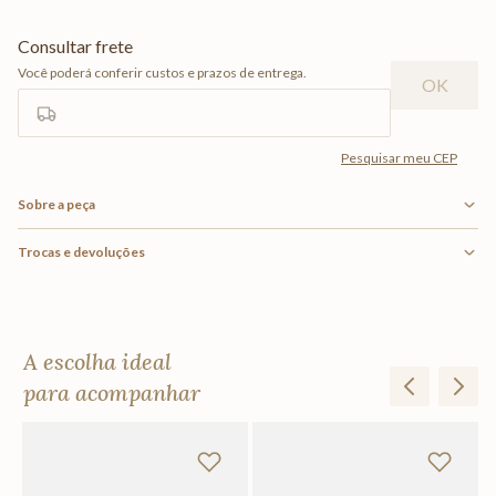
Sobre a peça
Trocas e devoluções
A escolha ideal
para acompanhar
Vi
R