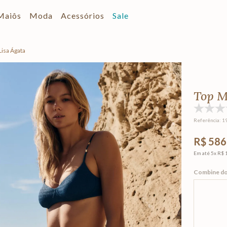
Maiôs
Moda
Acessórios
Sale
Lisa Ágata
Top M
Referência
:
1
R$ 586
Em até
5
x
R$ 