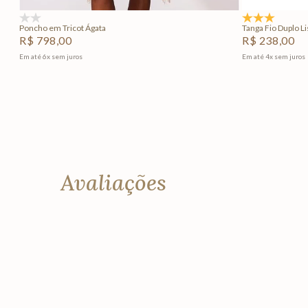
(0)
5.0
(1)
Poncho em Tricot Ágata
Tanga Fio Duplo Li
R$
798
,
00
R$
238
,
00
Em até
6
x
sem juros
Em até
4
x
sem juros
Avaliações