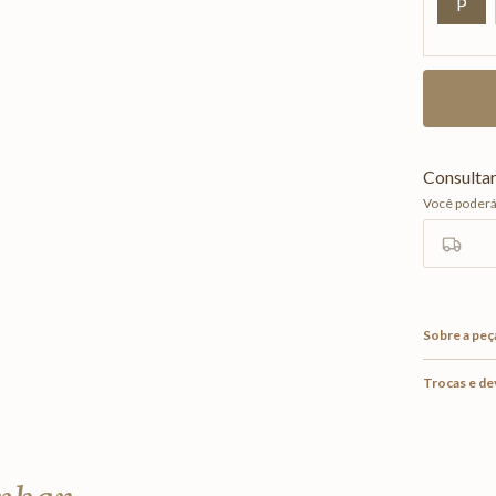
P
Sobre a peç
Trocas e d