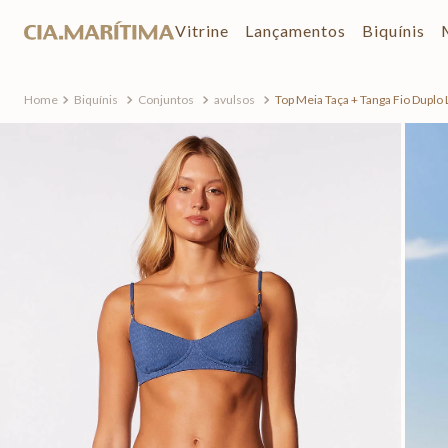
Vitrine
Lançamentos
Biquínis
Biquínis
Conjuntos
avulsos
Top Meia Taça + Tanga Fio Duplo 