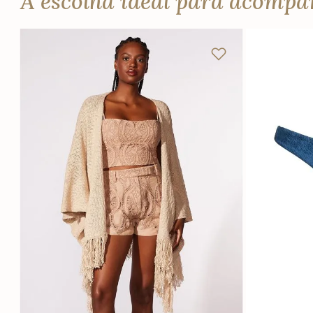
A escolha ideal para acomp
U
P
Adicionar na sacola