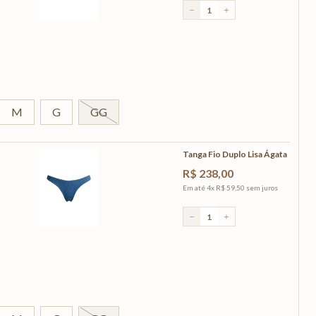
－
＋
M
G
GG
Tanga Fio Duplo Lisa Ágata
R$
238
,
00
Em até
4
x
R$
59
,
50
sem juros
－
＋