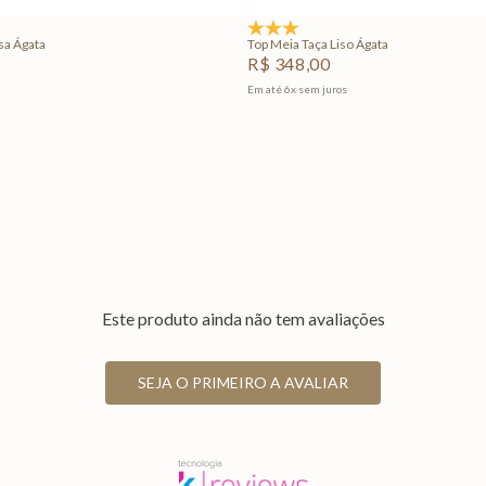
5.0
(1)
sa Ágata
Top Meia Taça Liso Ágata
R$
348
,
00
Em até
6
x
sem juros
Este produto ainda não tem avaliações
SEJA O PRIMEIRO A AVALIAR