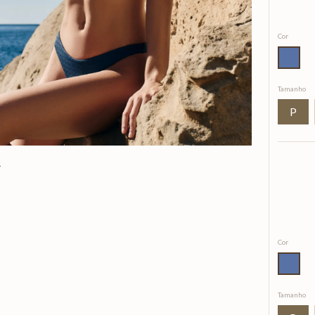
Cor
Tamanho
P
Cor
Tamanho