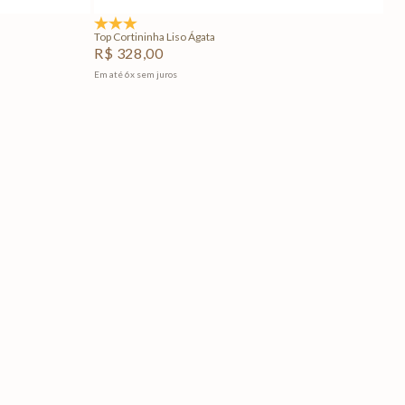
5.0
(1)
Top Cortininha Liso Ágata
R$
328
,
00
Em até
6
x
sem juros