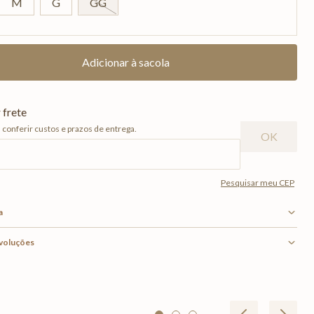
M
G
GG
a
evoluções