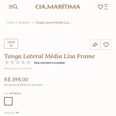
Biquínis
Tanga Lateral Média Lisa
Frame
NEW
IN
Tanga Lateral Média Lisa Frame
Seja o primeiro a avaliar
Referência
:
05.20138.1
R$
398
,
00
Em até
6
x de
R$
66
,
33
sem juros
Cor
:
Off White
Tamanho
:
PP