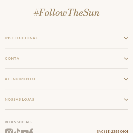
INSTITUCIONAL
+
A Marca
CONTA
+
Seja um franqueado
Login
ATENDIMENTO
+
Trabalhe conosco
Minha Conta
Compra Segura
NOSSAS LOJAS
+
Conecte-se
Meus pedidos
Formas de Pagamento
Encontre a loja mais próxima
Mapa do Site
REDES SOCIAIS
Wishlist
Entrega e Frete
SAC
(11) 2388 0404