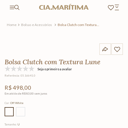
Bolsas e Acessórios
Bolsa Clutch com Textura
Lune
Bolsa Clutch com Textura Lune
Seja o primeiro a avaliar
Referência
:
05.16641.0
R$
498
,
00
Em até
6
x de
R$
83
,
00
sem juros
Cor
:
Off White
Tamanho
:
U