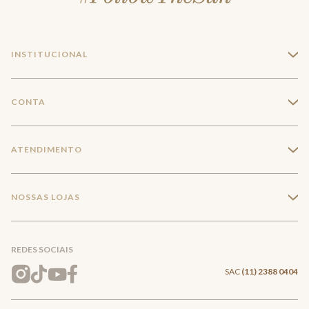
INSTITUCIONAL
+
A Marca
CONTA
+
Seja um franqueado
Login
ATENDIMENTO
+
Trabalhe conosco
Minha Conta
Compra Segura
NOSSAS LOJAS
+
Conecte-se
Meus pedidos
Formas de Pagamento
Encontre a loja mais próxima
Mapa do Site
REDES SOCIAIS
Wishlist
Entrega e Frete
SAC
(11) 2388 0404
Trocas e Devoluções