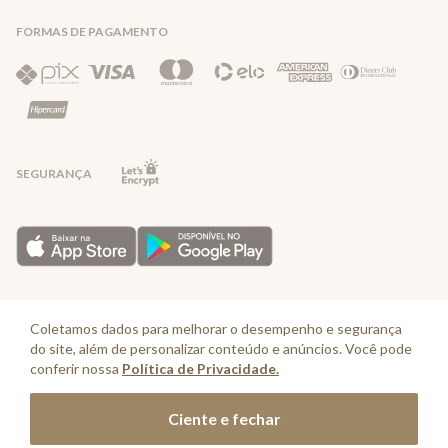
FORMAS DE PAGAMENTO
Direito de Arrependimento
Política de Privacidade
Regras promocionais
SEGURANÇA
Horário de Atendimento: De segunda a quinta-feira das 08:30 às 17:30 e
sexta-feira até as 16:30, exceto feriados - Rua Alpont, 428 nível 2 - Bairro
Coletamos dados para melhorar o desempenho e segurança
Capuava Mauá - São Paulo, CEP: 09380-115 - Valisere Comércio de Roupas e
do site, além de personalizar conteúdo e anúncios. Você pode
Acessórios Ltda - CNPJ: 57.484.768/0064-89
conferir nossa
Política de Privacidade.
© Cia. Marítima 2025 - Todos os direitos reservados
Adicionar à sacola
Ciente e fechar