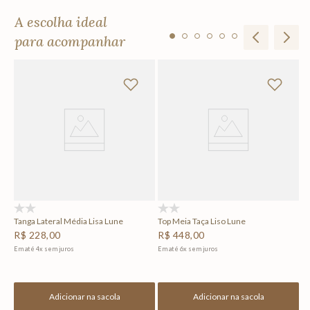
A escolha ideal
para acompanhar
Ma
R
Em
(0)
(0)
Tanga Lateral Média Lisa Lune
Top Meia Taça Liso Lune
R$
228
,
00
R$
448
,
00
Em até
4
x
sem juros
Em até
6
x
sem juros
Adicionar na sacola
Adicionar na sacola