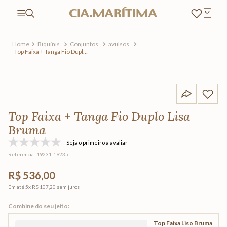
Biquínis
Conjuntos
avulsos
Top Faixa + Tanga Fio Duplo
Lisa Bruma
Top Faixa + Tanga Fio Duplo Lisa
Bruma
Seja o primeiro a avaliar
Referência
:
19231-19235
R$ 536,00
Em até
5
x
R$ 107,20
sem juros
Top Faixa Liso Bruma