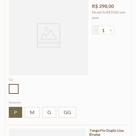
R$
298
,
00
Em até
5
x
R$
59
,
60
sem
juros
－
＋
Cor
Tamanho
P
M
G
GG
Tanga Fio Duplo Lisa
Bruma