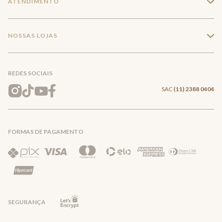
ATENDIMENTO
+
Trabalhe conosco
Minha Conta
Compra Segura
NOSSAS LOJAS
+
Conecte-se
Meus pedidos
Formas de Pagamento
Encontre a loja mais próxima
Mapa do Site
REDES SOCIAIS
Wishlist
Entrega e Frete
SAC
(11) 2388 0404
Trocas e Devoluções
FORMAS DE PAGAMENTO
Direito de Arrependimento
Política de Privacidade
Regras promocionais
SEGURANÇA