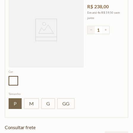
R$
238
,
00
Em até
4
x
R$
59
,
50
sem
juros
－
＋
Cor
Tamanho
P
M
G
GG