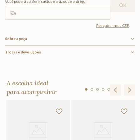
Sobre a peça
Trocas e devoluções
A escolha ideal
para acompanhar
To
R
Em