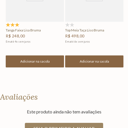
5.0
(1)
(0)
Tanga Faixa Lisa Bruma
Top Meia Taça Liso Bruma
R$
248
,
00
R$
498
,
00
Em até
4
x
sem juros
Em até
6
x
sem juros
Adicionar na sacola
Adicionar na sacola
Avaliações
Este produto ainda não tem avaliações