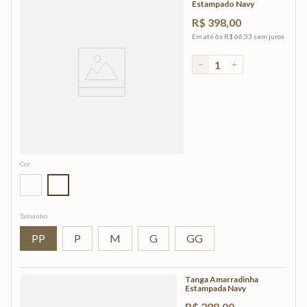
Estampado Navy
R$
398
,
00
Em até
6
x
R$
66
,
33
sem juros
－
＋
Cor
Tamanho
PP
P
M
G
GG
Tanga Amarradinha
Estampada Navy
R$
298
,
00