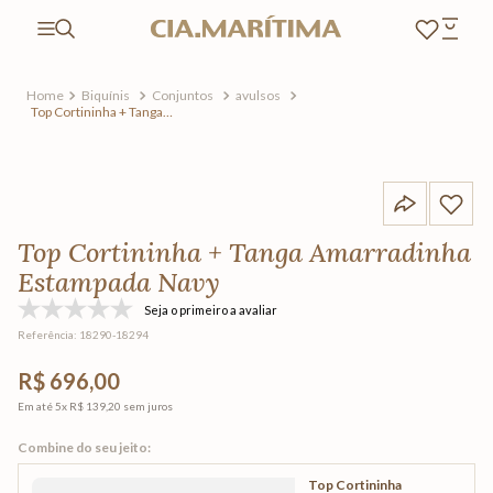
Biquínis
Conjuntos
avulsos
Top Cortininha + Tanga
Amarradinha Estampada
Navy
Top Cortininha + Tanga Amarradinha
Estampada Navy
Seja o primeiro a avaliar
Referência
:
18290-18294
R$ 696,00
Em até
5
x
R$ 139,20
sem juros
Top Cortininha