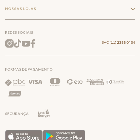
Minha Conta
Compra Segura
NOSSAS LOJAS
+
Conecte-se
Meus pedidos
Formas de Pagamento
Encontre a loja mais próxima
Mapa do Site
REDES SOCIAIS
Wishlist
Entrega e Frete
SAC
(11) 2388 0404
Trocas e Devoluções
FORMAS DE PAGAMENTO
Direito de Arrependimento
Política de Privacidade
Regras promocionais
SEGURANÇA