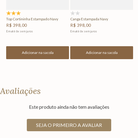
4.8
(5)
(0)
Top Cortininha Estampado Navy
Canga Estampada Navy
R$
398
,
00
R$
398
,
00
Em até
6
x
sem juros
Em até
6
x
sem juros
Adicionar na sacola
Adicionar na sacola
Avaliações
Este produto ainda não tem avaliações
SEJA O PRIMEIRO A AVALIAR