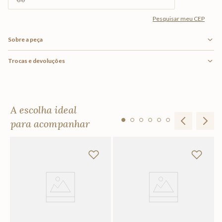
Sobre a peça
Trocas e devoluções
A escolha ideal
para acompanhar
T
R
Em