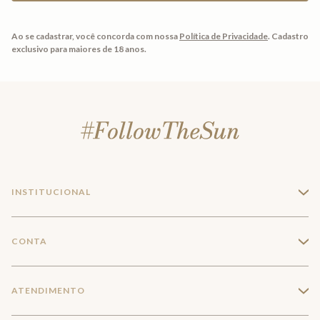
Ao se cadastrar, você concorda com nossa
Política de Privacidade
.
Cadastro
exclusivo para maiores de 18 anos.
INSTITUCIONAL
+
A Marca
CONTA
+
Seja um franqueado
Login
ATENDIMENTO
+
Trabalhe conosco