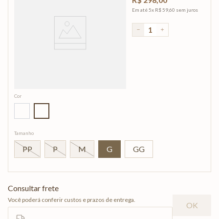
Em até
5
x
R$
59
,
60
sem juros
－
＋
Cor
Tamanho
PP
P
M
G
GG