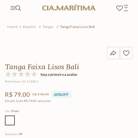
Biquínis
Tangas
Tanga Faixa Lisos Bali
Tanga Faixa Lisos Bali
Seja o primeiro a avaliar
Referência
:
05.13308.0
R$
79
,
00
R$
198
,
00
60%
OFF
Em até
1
x de
R$
79
,
00
sem juros
Cor
:
Preto
Tamanho
:
PP