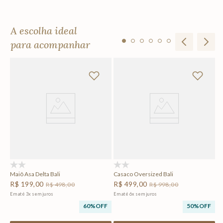
A escolha ideal
para acompanhar
li
Ma
R
Em
F
(0)
(0)
Maiô Asa Delta Bali
Casaco Oversized Bali
R$
199
,
00
R$
499
,
00
R$
498
,
00
R$
998
,
00
Em até
3
x
sem juros
Em até
6
x
sem juros
60%
OFF
50%
OFF