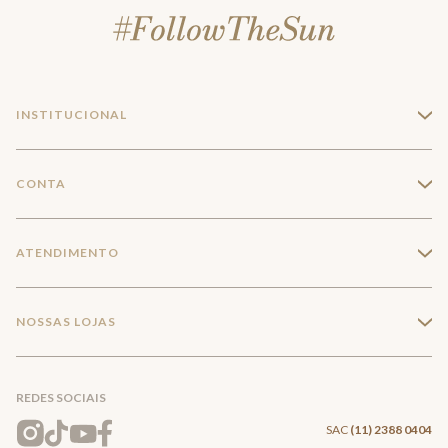
INSTITUCIONAL
+
A Marca
CONTA
+
Seja um franqueado
Login
ATENDIMENTO
+
Trabalhe conosco
Minha Conta
Compra Segura
NOSSAS LOJAS
+
Conecte-se
Meus pedidos
Formas de Pagamento
Encontre a loja mais próxima
Mapa do Site
REDES SOCIAIS
Wishlist
Entrega e Frete
SAC
(11) 2388 0404