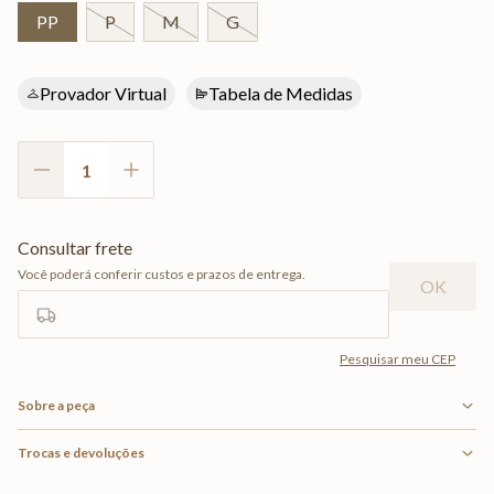
PP
P
M
G
Provador Virtual
Tabela de Medidas
Sobre a peça
Trocas e devoluções