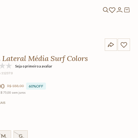
 Lateral Média Surf Colors
Seja o primeiro a avaliar
5.11237.0
00
R$
188
,
00
60%
OFF
R$
75
,
00
sem juros
RAIS
M
G