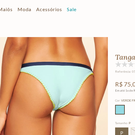
Maiôs
Moda
Acessórios
Sale
Tanga
Referência
:
0
R$
75
,
Em até
1
x de
Cor
:
VERDE F
Tamanho
:
P
P