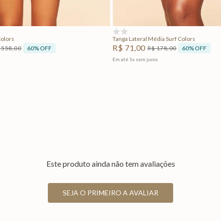
Adicionar na sacola
Adicionar na sacola
(0)
Colors
Tanga Lateral Média Surf Colors
R$
71
,
00
60%
OFF
60%
OFF
558
,
00
R$
178
,
00
Em até
1
x
sem juros
Este produto ainda não tem avaliações
SEJA O PRIMEIRO A AVALIAR