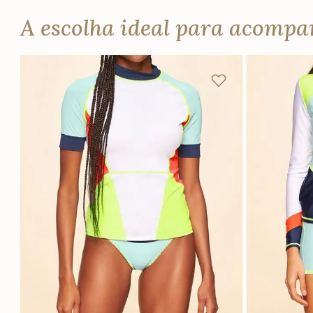
A escolha ideal para acomp
P
M
G