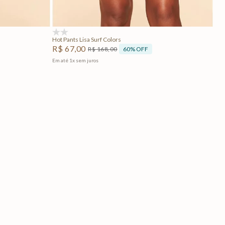
Adicionar na sacola
(0)
Hot Pants Lisa Surf Colors
R$
67
,
00
60%
OFF
R$
168
,
00
Em até
1
x
sem juros