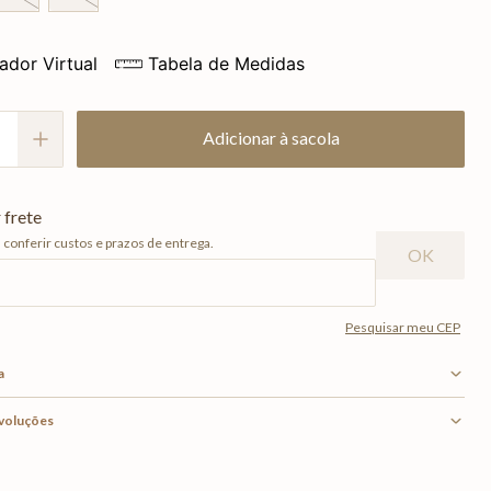
ador Virtual
Tabela de Medidas
Adicionar à sacola
a
evoluções