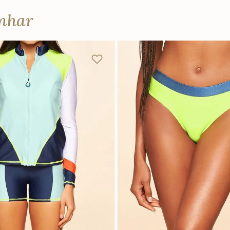
anhar
P
M
G
P
M
G