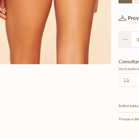
Prov
Sobre a peç
Trocas e d