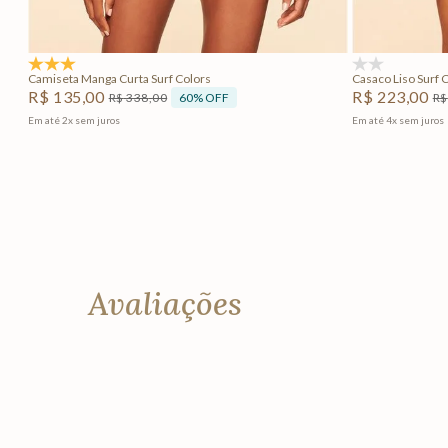
Adicionar na sacola
5.0
(1)
(0)
Camiseta Manga Curta Surf Colors
Casaco Liso Surf 
R$
135
,
00
R$
223
,
00
60%
OFF
R$
338
,
00
R$
Em até
2
x
sem juros
Em até
4
x
sem juros
Avaliações