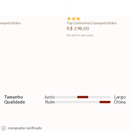
Adicionar na sacola
Adicionar na sacola
3.0
(1)
tampado Boho
Top Cortininha Estampado Boho
R$
298
,
00
Em até
5
x
sem juros
Tamanho
Justo
Largo
Qualidade
Ruim
Ótima
comprador verificado