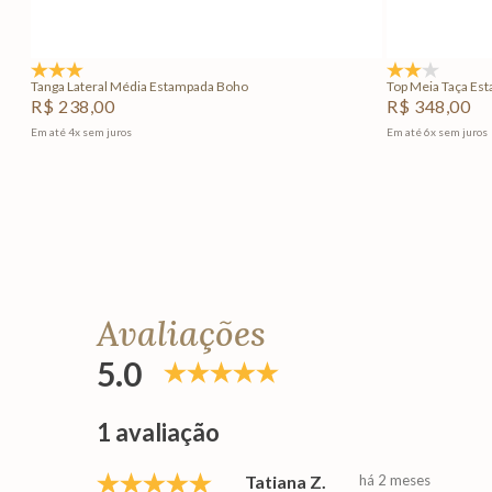
Adicionar na sacola
5.0
(1)
2.0
(1)
Tanga Lateral Média Estampada Boho
Top Meia Taça Es
R$
238
,
00
R$
348
,
00
Em até
4
x
sem juros
Em até
6
x
sem juros
Avaliações
5.0
1 avaliação
Tatiana Z.
há 2 meses