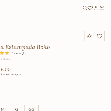
a Estampada Boho
1 avaliação
5.19558.0
98
,
00
R$
249
,
66
sem juros
M
G
GG