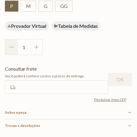
P
M
G
GG
Provador Virtual
Tabela de Medidas
Sobre a peça
Trocas e devoluções