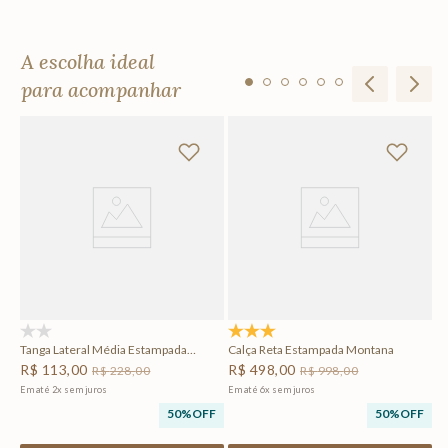
A escolha ideal
para acompanhar
ana
Ve
R
Em
F
(0)
5.0
(1)
Tanga Lateral Média Estampada
Calça Reta Estampada Montana
Montana
R$
113
,
00
R$
498
,
00
R$
228
,
00
R$
998
,
00
Em até
2
x
sem juros
Em até
6
x
sem juros
50%
OFF
50%
OFF