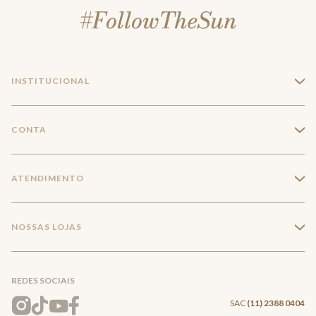
INSTITUCIONAL
+
A Marca
CONTA
+
Seja um franqueado
Login
ATENDIMENTO
+
Trabalhe conosco
Minha Conta
Compra Segura
NOSSAS LOJAS
+
Conecte-se
Meus pedidos
Formas de Pagamento
Encontre a loja mais próxima
Mapa do Site
REDES SOCIAIS
Wishlist
Entrega e Frete
SAC
(11) 2388 0404