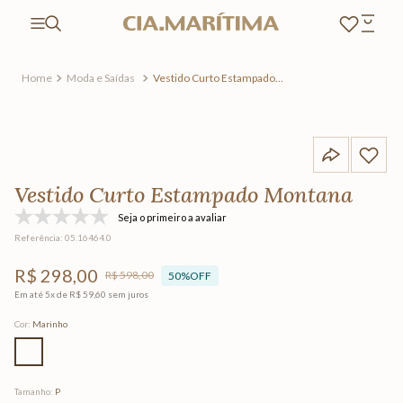
Moda e Saídas
Vestido Curto Estampado
Montana
Vestido Curto Estampado Montana
Seja o primeiro a avaliar
Referência
:
05.16464.0
R$
298
,
00
R$
598
,
00
50%
OFF
Em até
5
x de
R$
59
,
60
sem juros
Cor
:
Marinho
Tamanho
:
P